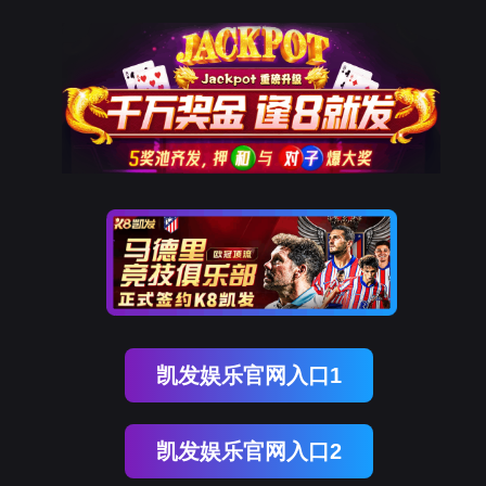
凯发娱乐官网入口1
凯发娱乐官网入口2